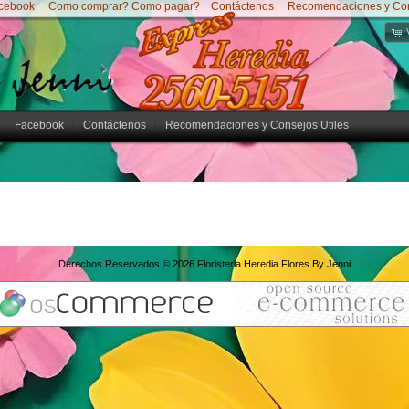
cebook
Como comprar? Como pagar?
Contáctenos
Recomendaciones y Cons
Facebook
Contáctenos
Recomendaciones y Consejos Utiles
Derechos Reservados © 2026
Floristeria Heredia Flores By Jenni