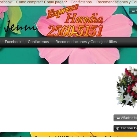
cebook
Como comprar? Como pagar?
Contáctenos
Recomendaciones y Cons
Facebook
Contáctenos
Recomendaciones y Consejos Utiles
Añadir a l
Escribir 