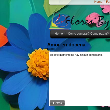
Home
Fa
Home
Como comprar? Como pagar?
Amor en docena
[DC02]
En este momento no hay ningún comentario.
Atrás