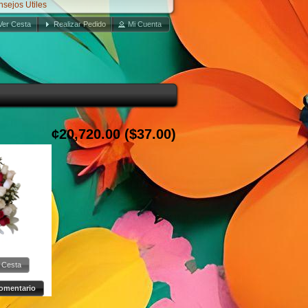
ejos Utiles
Ver Cesta
Realizar Pedido
Mi Cuenta
¢20,720.00 ($37.00)
a Cesta
Comentario