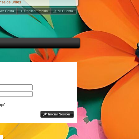
ejos Utiles
Ver Cesta
Realizar Pedido
Mi Cuenta
quí.
Iniciar Sesión