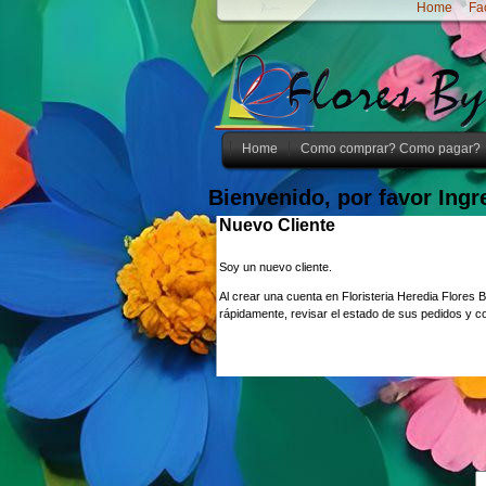
Home
Fa
Home
Como comprar? Como pagar?
Bienvenido, por favor Ingr
Nuevo Cliente
Soy un nuevo cliente.
Al crear una cuenta en Floristeria Heredia Flores 
rápidamente, revisar el estado de sus pedidos y c