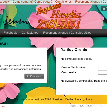
cebook
Como comprar? Como pagar?
Contáctenos
Recomendaciones y Cons
Facebook
Contáctenos
Recomendaciones y Consejos Utiles
esar
Ya Soy Cliente
He comprado otras veces.
By Jenni podrá realizar sus compras
Correo Electrónico:
onsultar sus operaciones anteriores.
Contraseña:
Continuar
Ha olvidado su contraseña? Haga clic a
Derechos Reservados © 2026
Floristeria Heredia Flores By Jenni