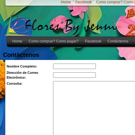
Home
Facebook
Como comprar? Como 
Home
Como comprar? Como pagar?
Facebook
Contáctenos
Contáctenos
Nombre Completo:
Dirección de Correo
Electrónico:
Consulta: